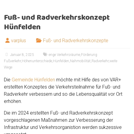
Fuß- und Radverkehrskonzept
Hünfelden
varplus
Fuß- und Radverkehrskonzepte
Januar 8, 2025
enge Verkehrsräume
,
Förderung
Fußverkehr
,
Höhenunterschiede
,
Hünfelden
,
Nahmobilität
,
Radverkehr
,
weite
Wege
Die
Gemeinde Hünfelden
möchte mit Hilfe des von VAR+
erstellten Konzeptes die Verkehrsteilnahme für Fuß- und
Radverkehr verbessern und so die Lebensqualität vor Ort
erhöhen.
Die im 2024 erstellten Fuß- und Radverkehrskonzept
vorgeschlagenen Maßnahmen zur Verbesserung der
Infrastruktur und Verkehrsorganistion werden sukzessive