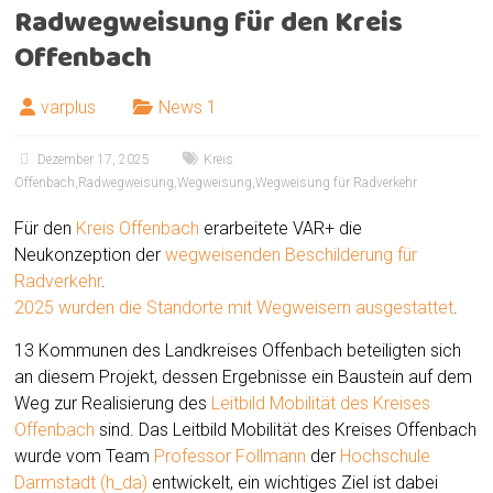
Radwegweisung für den Kreis
Offenbach
varplus
News 1
Dezember 17, 2025
Kreis
Offenbach
,
Radwegweisung
,
Wegweisung
,
Wegweisung für Radverkehr
Für den
Kreis Offenbach
erarbeitete VAR+ die
Neukonzeption der
wegweisenden Beschilderung für
Radverkehr
.
2025 wurden die Standorte mit Wegweisern ausgestattet
.
13 Kommunen des Landkreises Offenbach beteiligten sich
an diesem Projekt, dessen Ergebnisse ein Baustein auf dem
Weg zur Realisierung des
Leitbild Mobilität des Kreises
Offenbach
sind. Das Leitbild Mobilität des Kreises Offenbach
wurde vom Team
Professor Follmann
der
Hochschule
Darmstadt (h_da)
entwickelt, ein wichtiges Ziel ist dabei