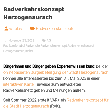
Radverkehrskonzept
Herzogenaurach
varplus
Radverkehrskonzepte
November 23, 2022
AG
Rad
,
komfortabel
,
Radverkehr
,
Radverkehrskonzept
,
Radverkehrskonzept
Herzogenaurach
,
sicher
Bürgerinnen und Bürger geben Expertenwissen kund
: bei der
onlinebasierten Bürgerbeteiligung der Stadt Herzogenaurach
können alle Interessierten bis zum 31. Mai 2023 in einer
interaktiven Karte
Hinweise zum entwicketen
Radverkehrsnetz geben und Meinungen äußern.
Seit Sommer 2022 erstellt VAR+ ein
Radverkehrskonzept für
die Stadt Herzogenaurach
(RVK).