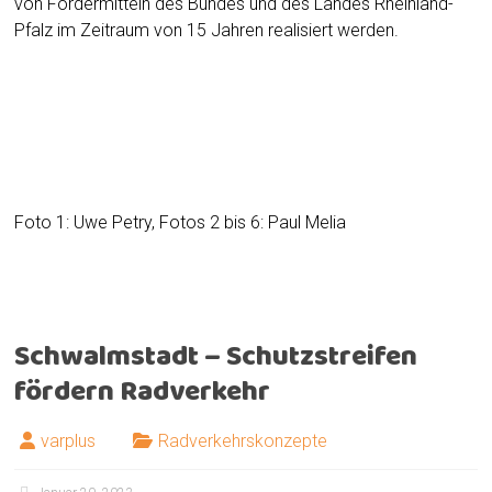
von Fördermitteln des Bundes und des Landes Rheinland-
Pfalz im Zeitraum von 15 Jahren realisiert werden.
Der ICE-Bahnhof in Montabaur ist mittels Brücke mit
Foto 1: Uwe Petry, Fotos 2 bis 6: Paul Melia
dem Stadtzentrum verbunden. Der Weg ist als
gemeinsamer Geh- und Radweg beschildert, was die
Rücksichtnahme Radfahrender auf Gehende fordert.
Schwalmstadt – Schutzstreifen
fördern Radverkehr
varplus
Radverkehrskonzepte