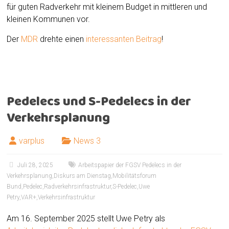
für guten Radverkehr mit kleinem Budget in mittleren und
kleinen Kommunen vor.
Der
MDR
drehte einen
interessanten Beitrag
!
Pedelecs und S-Pedelecs in der
Verkehrsplanung
varplus
News 3
Juli 28, 2025
Arbeitspapier der FGSV Pedelecs in der
Verkehrsplanung
,
Diskurs am Dienstag
,
Mobilitätsforum
Bund
,
Pedelec
,
Radverkehrsinfrastruktur
,
S-Pedelec
,
Uwe
Petry
,
VAR+
,
Verkehrsinfrastruktur
Am 16. September 2025 stellt Uwe Petry als