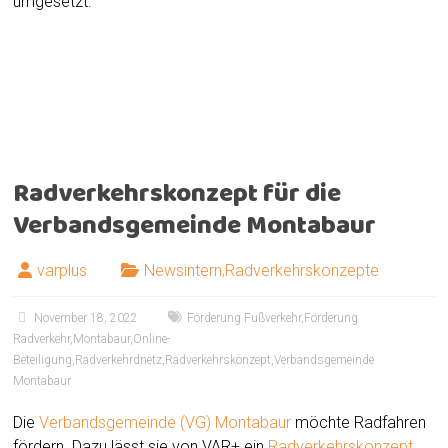
umgesetzt.
Zwischen den Ortsteilen sind zwei bis zehn Kilometer
weite Wege zurückzulegen
Radverkehrskonzept für die
Verbandsgemeinde Montabaur
varplus
Newsintern
,
Radverkehrskonzepte
November 18, 2022
Förderung Fußverkehr
,
Förderung
Radverkehr
,
Montabaur
,
Online-
Beteiligung
,
Radverkehrdnetz
,
Radverkehrskonzept
,
Verbandsgemeinde
Montabaur
Die
Verbandsgemeinde (VG) Montabaur
möchte Radfahren
fördern. Dazu lässt sie von VAR+ ein
Radverkehrskonzept