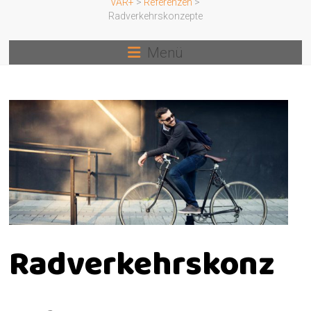
VAR+
>
Referenzen
>
Radverkehrskonzepte
Menü
Radverkehrskonz