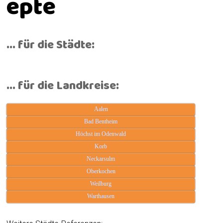
epte
... für die Städte:
... für die Landkreise:
Aalen
Bad Bentheim
Höchst im Odenwald
Korb
Neckarsulm
Oberkochen
Weilburg
Warthausen