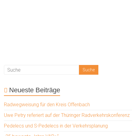
Sharrows auf der Fahrbahn zeigen allen
Verkehrsteilnehmenden: hier wird mit dem Fahrrad auf
der Fahrbahn gefahren.
Neueste Beiträge
Radwegweisung für den Kreis Offenbach
Uwe Petry referiert auf der Thüringer Radverkehrskonferenz
Pedelecs und S-Pedelecs in der Verkehrsplanung