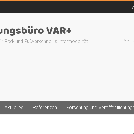
A
ungsbüro VAR+
ür Rad- und Fußverkehr plus Intermodalität
You a
Aktuelles
Referenzen
Forschung und Veröffentlichung