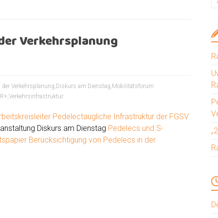
 der Verkehrsplanung
R
Uw
R
n der Verkehrsplanung
,
Diskurs am Dienstag
,
Mobilitätsforum
R+
,
Verkehrsinfrastruktur
P
V
rbeitskreisleiter Pedelectaugliche Infrastruktur der FGSV
nstaltung Diskurs am Dienstag
Pedelecs und S-
„
tspapier Berücksichtigung von Pedelecs in der
R
D