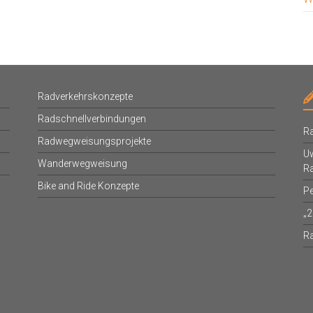
Radverkehrskonzepte
Radschnellverbindungen
Ra
Radwegweisungsprojekte
Uw
Wanderwegweisung
R
Bike and Ride Konzepte
Pe
„2
R