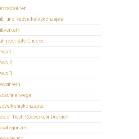
ahrradtouren
uß- und Radverkehrskonzepte
ußverkehr
ahmobilitäts-Checks
ews 1
ews 2
ews 3
ewsintern
adschnellwege
adverkehrskonzepte
under Tisch Radverkehr Dreieich
ncategorized
egweisung