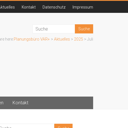
ktuelles
Kontakt
Datenschutz
Impressum
re here:
Planungsbüro VAR+
>
Aktuelles
>
2025
>
Juli
en
Kontakt