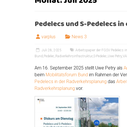
Monat:
Juli 2025
Pedelecs und S-Pedelecs in
varplus
News 3
Juli 28, 2025
Arbeitspapier der FGSV Pedelecs i
Bund
,
Pedelec
,
Radverkehrsinfrastruktur
,
S-Pedelec
,
Uwe Petry
,
VA
Am 16. September 2025 stellt Uwe Petry als
A
beim
Mobilitätsforum Bund
im Rahmen der Vera
Pedelecs in der Radverkehrsplanung
das
Arbei
Radverkehrsplanung
vor.