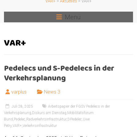
VAR+
>
Aktuelles
>
VAR+
Menü
VAR+
Pedelecs und S-Pedelecs in der
Verkehrsplanung
varplus
News 3
Juli 28, 2025
Arbeitspapier der FGSV Pedelecs in der
Verkehrsplanung
,
Diskurs am Dienstag
,
Mobilitätsforum
Bund
,
Pedelec
,
Radverkehrsinfrastruktur
,
S-Pedelec
,
Uwe
Petry
,
VAR+
,
Verkehrsinfrastruktur