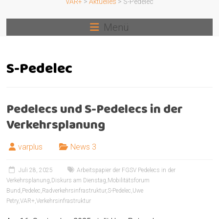
VAR+
>
Aktuelles
>
S-Pedelec
Menü
S-Pedelec
Pedelecs und S-Pedelecs in der
Verkehrsplanung
varplus
News 3
Juli 28, 2025
Arbeitspapier der FGSV Pedelecs in der
Verkehrsplanung
,
Diskurs am Dienstag
,
Mobilitätsforum
Bund
,
Pedelec
,
Radverkehrsinfrastruktur
,
S-Pedelec
,
Uwe
Petry
,
VAR+
,
Verkehrsinfrastruktur