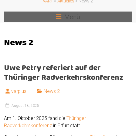
VAR+
>
Aktuelles
>
News 2
Menü
News 2
Uwe Petry referiert auf der
Thüringer Radverkehrskonferenz
varplus
News 2
August 18, 2025
Am 1. Oktober 2025 fand die
Thüringer
Radverkehrskonferenz
in Erfurt statt.