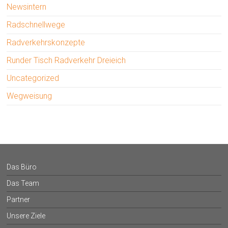
Newsintern
Radschnellwege
Radverkehrskonzepte
Runder Tisch Radverkehr Dreieich
Uncategorized
Wegweisung
Das Büro
Das Team
Partner
Unsere Ziele