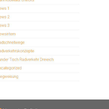
ews 1
ews 2
ews 3
ewsintern
adschnellwege
adverkehrskonzepte
under Tisch Radverkehr Dreieich
ncategorized
egweisung