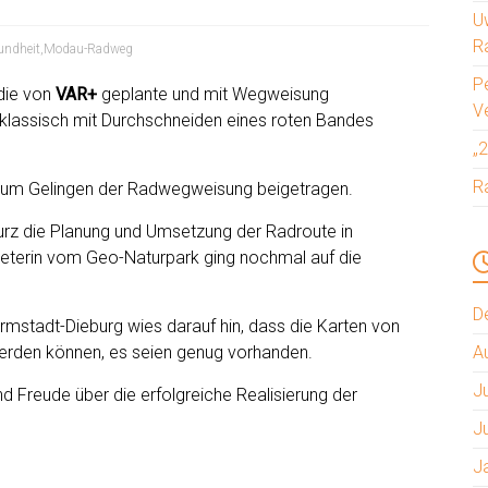
Uw
R
undheit
,
Modau-Radweg
P
die von
VAR+
geplante und mit Wegweisung
V
 klassisch mit Durchschneiden eines roten Bandes
„
R
zum Gelingen der Radwegweisung beigetragen.
urz die Planung und Umsetzung der Radroute in
eterin vom Geo-Naturpark ging nochmal auf die
D
rmstadt-Dieburg wies darauf hin, dass die Karten von
rden können, es seien genug vorhanden.
A
J
d Freude über die erfolgreiche Realisierung der
J
J