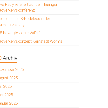
e Petry referiert auf der Thüringer
adverkehrskonferenz
edelecs und S-Pedelecs in der
erkehrsplanung
25 bewegte Jahre VAR+“
adverkehrskonzept Kernstadt Worms
Archiv
ezember 2025
ugust 2025
uli 2025
uni 2025
anuar 2025