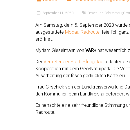
September 11, 2020
Bewegung
,
Fahrradtour
,
Ges
Am Samstag, dem 5. September 2020 wurde 
ausgestattete
Modau-Radroute
feierlich ganz
eröffnet.
Myriam Gieselmann von
VAR+
hat wesentlich 
Der
Vertreter der Stadt Pfungstadt
erläuterte k
Kooperation mit dem Geo-Naturpark. Die Vertr
Ausarbeitung der frisch gedruckten Karte ein.
Frau Girschick von der Landkreisverwaltung Da
den Kommunen beim Landkreis angefordert we
Es herrschte eine sehr freundliche Stimmung un
Radroute.