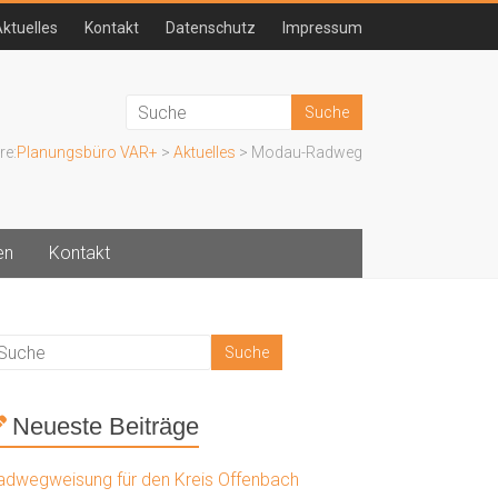
ktuelles
Kontakt
Datenschutz
Impressum
re:
Planungsbüro VAR+
>
Aktuelles
>
Modau-Radweg
en
Kontakt
Neueste Beiträge
adwegweisung für den Kreis Offenbach