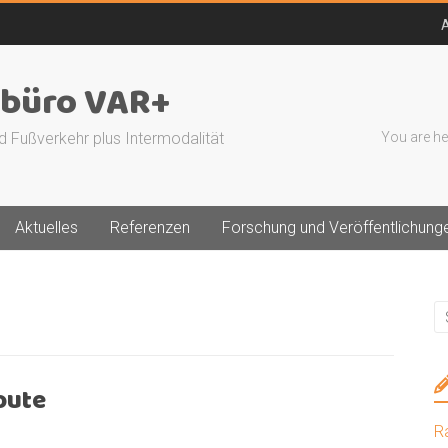
A
büro VAR+
d Fußverkehr plus Intermodalität
You are he
Aktuelles
Referenzen
Forschung und Veröffentlichung
oute
R