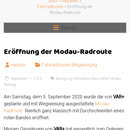
VAR+
>
Aktuelles
>
Fahrradtouren
>
Eröffnung der
Modau-Radroute
Menü
Eröffnung der Modau-Radroute
varplus
Fahrradtouren
,
Wegweisung
September 11, 2020
Bewegung
,
Fahrradtour
,
Gesundheit
,
Modau-
Radweg
Am Samstag, dem 5. September 2020 wurde die von
VAR+
geplante und mit Wegweisung ausgestattete
Modau-
Radroute
feierlich ganz klassisch mit Durchschneiden eines
roten Bandes eröffnet.
Myriam Gieselmann von
VAR+
hat wesentlich zum Gelingen