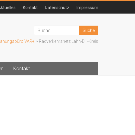
ktuelles
Kontakt
Datenschutz
Impressum
lanungsbüro VAR+
>
Radverkehrsnetz Lahn-Dill-Kreis
en
Kontakt