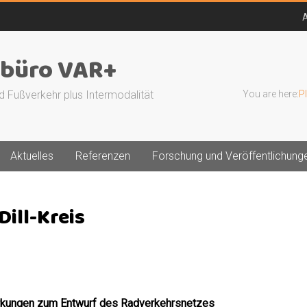
A
büro VAR+
d Fußverkehr plus Intermodalität
You are here:
P
Aktuelles
Referenzen
Forschung und Veröffentlichung
ill-Kreis
rkungen zum Entwurf des Radverkehrsnetzes