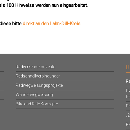
als 100 Hinweise werden nun eingearbeitet.
diese bitte
direkt an den Lahn-Dill-Kreis
.
Radverkehrskonzepte
Radschnellverbindungen
Ra
Radwegweisungsprojekte
Uw
Wanderwegweisung
R
Bike and Ride Konzepte
Pe
„2
R