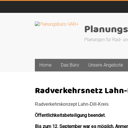
Skip
to
content
Planungs
Planungen für Rad- un
Home
Das Büro
Unsere Angebote
Radverkehrsnetz Lahn-D
Radverkehrskonzept Lahn-Dill-Kreis
Öffentlichkeitsbeteiligung beendet.
Bis zum 12. September war es mögilch, Anme